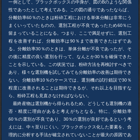
一例として、ブラックボックスの中身が、図のBのような関係
性であったとして考えてみる。この図の通りであったならば、
分離効率60％のときは粉砕工程における単体分離は非常にう
まくいっていたものの、選別工程が不良であったため60％に
留まっていることになる。つまり、ここで満足せずに、選別工
程を改善すれば、分離効率は90％まで改善できたはずであ
る。分離効率30％のときは、単体分離が不良であったが、そ
の後に精度の良い選別を行って、なんとか30％を確保できた
ことを示している。この状況では、粉砕方法を再検討すべきで
あり、様々な選別機を試してみても分離効率の改善は期待でき
ない。分離効率10％のケースでは、選別機の試行錯誤で30％
程度に改善されることは期待できるが、それ以上を目指すな
ら、粉砕工程も見直さなければならない。
最終産物は選別機から得られるため、どうしても選別機の適
否・精度に理由があると考えがちとなる。特に、分離効率
60％の選別が不良であり、30％の選別が良好であるという考
えには、中々至りにくい。ブラックボックス化した要素を、合
理的に分析する手法が確立されていないことが最大の原因であ