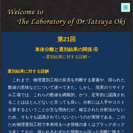
第21回
単体分離と選別結果の関係 ④
～選別結果に対する誤解～
選別結果に対する誤解
これまで、物理選別工程の良否を判断する要素や、得られた
数値の意味などについて述べてきた。しかし、現実のリサイク
ル工場では、これらの数値を網羅的、かつ、定常的に認識され
ることはほとんどないと言っても良い。分析には人手やコスト
を要するということが主な理由だが、確立された分析法がない
ため、そもそも認識されていないというのが実情である。この
ため物理選別工程で本来得るべき情報の多くはブラックボック
ス化しており、得られるわずかな情報から誤った判断に陥るこ