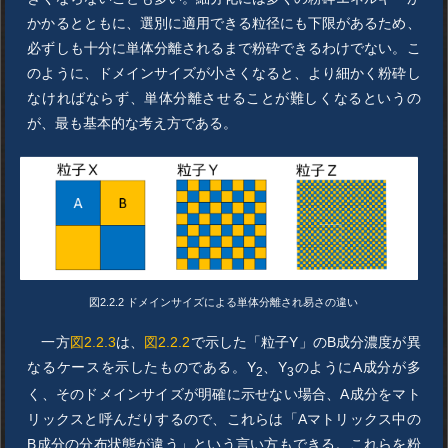
かかるとともに、選別に適用できる粒径にも下限があるため、
必ずしも十分に単体分離されるまで粉砕できるわけでない。こ
のように、ドメインサイズが小さくなると、より細かく粉砕し
なければならず、単体分離させることが難しくなるというの
が、最も基本的な考え方である。
図2.2.2 ドメインサイズによる単体分離され易さの違い
一方
図2.2.3
は、
図2.2.2
で示した「粒子Y」のB成分濃度が異
なるケースを示したものである。Y
、Y
のようにA成分が多
2
3
く、そのドメインサイズが明確に示せない場合、A成分をマト
リックスと呼んだりするので、これらは「Aマトリックス中の
B成分の分布状態が違う」という言い方もできる。これらを粉