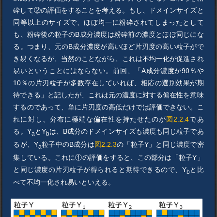
砕して②の評価をすることを考える。もし、ドメインサイズと
同等以上のサイズで、ほぼ均一に粉砕されてしまったとして
も、粉砕後の粒子のB成分濃度は粉砕前の濃度とほぼ同じにな
る。つまり、元のB成分濃度が高いほど片刃度の高い粒子がで
き易くなるが、当然のことながら、これは不均一化が促進され
易いということにはならない。前回、「A成分濃度が90％や
10％の片刃粒子が多数存在していれば、相応の選別効果が期
待できる」と記したが、これは元の濃度に対する偏在性を意味
するのであって、単に片刃度の高低だけでは評価できない。こ
れに対し、分布に極端な偏在性を持たせたのが
図2.2.4
であ
る。Y
とY
は、B成分のドメインサイズも濃度も同じ粒子であ
a
b
るが、Y
粒子中のB成分は
図2.2.3
の「粒子Y」と同じ濃度で密
a
集している。これに①の評価をすると、この部分は「粒子Y」
と同じ濃度の片刃粒子が得られると期待できるので、Y
と比
b
べて不均一化され易いといえる。