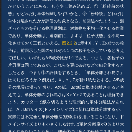
かということにある。もう少し踏み込めば、①「粉砕前の状
態」がどれだけ単体分離しやすいかと、②「粉砕後」どれだけ
単体分離されたかが評価の対象となる。前回述べたように、混
ざったものを分ける物理選別は、対象物を不均一化させる作業
であり、単体分離は、選別前に、まずは「粒子状態」を不均一
化させておく工程といえる。
図2.2.2
に示すX，Y，Zの3つの粒
子は、前回示した図のそれぞれ１つの粒子を示していると考え
てほしい。いずれもA:B成分比が1:1である。つまり、各粒子の
片刃度は同じであるが、これらを更に破砕などで細分化すると
したとき、つまり①の評価をするとき、「単体分離され易さ」
は同じだろうか？例えば、X，Y，Zが折り紙だとする。A/B成
分の境界に沿って切り、Aの紙、Bの紙に単体分離させると考
えても、単体分離のされ易さはX＞Y＞Zであることは理解でき
よう。カッターで紙を切るような理想的な単体分離法があれ
ば、A，Bのサイズ(ドメインサイズ)に切れば単体分離するが、
実際には不完全な単体分離法(破砕法)を用いることになり、ド
メインサイズよりも小さくしなければ単体分離度が0％より大
きくならないことも多い。細分化には多くの粉砕エネルギーが