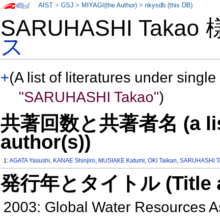
AIST
>
GSJ
>
MIYAGI(the Author)
>
nkysdb (this DB)
SARUHASHI Takao
ス
+
(A list of literatures under single
"SARUHASHI Takao"
)
共著回数と共著者名 (a list o
author(s))
1:
AGATA Yasushi
,
KANAE Shinjiro
,
MUSIAKE Katumi
,
OKI Taikan
,
SARUHASHI T
発行年とタイトル (Title and 
2003: Global Water Resources 