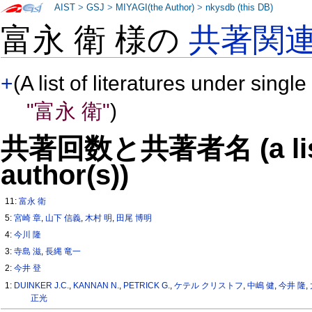
AIST
>
GSJ
>
MIYAGI(the Author)
>
nkysdb (this DB)
富永 衛 様の
共著関
+
(A list of literatures under single
"富永 衛"
)
共著回数と共著者名 (a list o
author(s))
11:
富永 衛
5:
宮崎 章
,
山下 信義
,
木村 明
,
田尾 博明
4:
今川 隆
3:
寺島 滋
,
長縄 竜一
2:
今井 登
1:
DUINKER J.C.
,
KANNAN N.
,
PETRICK G.
,
ケテル クリストフ
,
中嶋 健
,
今井 隆
,
正光