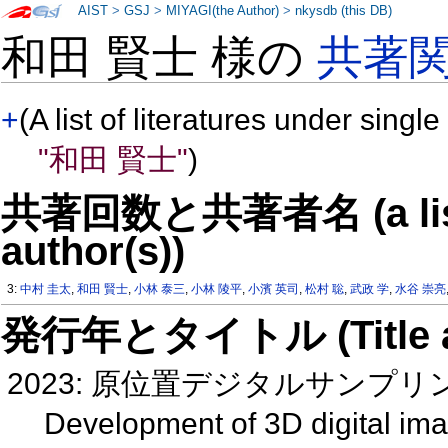
AIST
>
GSJ
>
MIYAGI(the Author)
>
nkysdb (this DB)
和田 賢士 様の
共著
+
(A list of literatures under single
"和田 賢士"
)
共著回数と共著者名 (a list o
author(s))
3:
中村 圭太
,
和田 賢士
,
小林 泰三
,
小林 陵平
,
小濱 英司
,
松村 聡
,
武政 学
,
水谷 崇亮
発行年とタイトル (Title and 
2023: 原位置デジタルサンプ
Development of 3D digital im