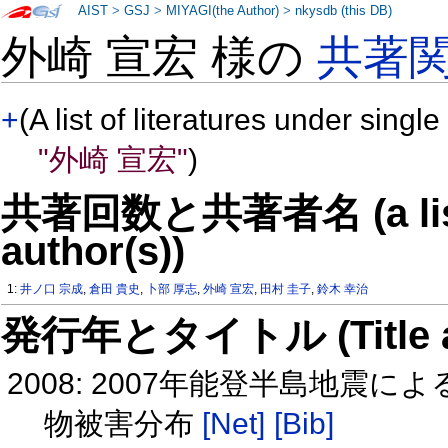
AIST
>
GSJ
>
MIYAGI(the Author)
>
nkysdb (this DB)
外崎 宣宏 様の
共著
+
(A list of literatures under single
"外崎 宣宏"
)
共著回数と共著者名 (a list o
author(s))
1:
井ノ口 宗成
,
倉田 貴史
,
卜部 厚志
,
外崎 宣宏
,
田村 圭子
,
鈴木 幸治
発行年とタイトル (Title and 
2008: 2007年能登半島地
物被害分布
[Net]
[Bib]