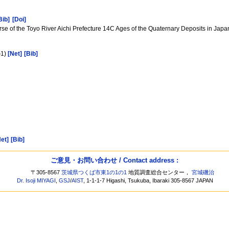
Bib]
[Doi]
e of the Toyo River Aichi Prefecture 14C Ages of the Quaternary Deposits in Japa
1)
[Net]
[Bib]
Net]
[Bib]
ご意見・お問い合わせ / Contact address :
〒305-8567
茨城県つくば市東1の1の1
地質調査総合センター，
宮城磯治
Dr. Isoji MIYAGI
,
GSJ
/
AIST
, 1-1-1-7 Higashi, Tsukuba, Ibaraki 305-8567 JAPAN