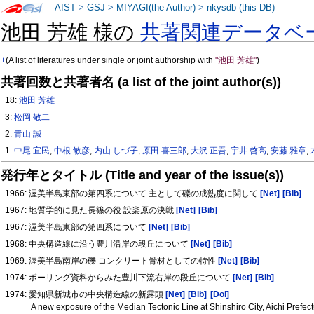
AIST
>
GSJ
>
MIYAGI(the Author)
>
nkysdb (this DB)
池田 芳雄 様の
共著関連データベ
+
(A list of literatures under single or joint authorship with
"池田 芳雄"
)
共著回数と共著者名 (a list of the joint author(s))
18:
池田 芳雄
3:
松岡 敬二
2:
青山 誠
1:
中尾 宜民
,
中根 敏彦
,
内山 しづ子
,
原田 喜三郎
,
大沢 正吾
,
宇井 啓高
,
安藤 雅章
,
発行年とタイトル (Title and year of the issue(s))
1966: 渥美半島東部の第四系について 主として礫の成熟度に関して
[Net]
[Bib]
1967: 地質学的に見た長篠の役 設楽原の決戦
[Net]
[Bib]
1967: 渥美半島東部の第四系について
[Net]
[Bib]
1968: 中央構造線に沿う豊川沿岸の段丘について
[Net]
[Bib]
1969: 渥美半島南岸の礫 コンクリート骨材としての特性
[Net]
[Bib]
1974: ボーリング資料からみた豊川下流右岸の段丘について
[Net]
[Bib]
1974: 愛知県新城市の中央構造線の新露頭
[Net]
[Bib]
[Doi]
A new exposure of the Median Tectonic Line at Shinshiro City, Aichi Prefec