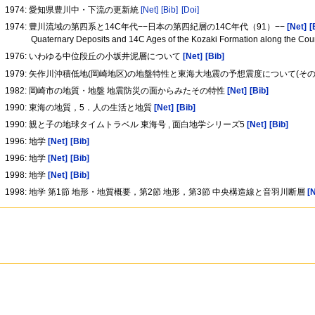
1974: 愛知県豊川中・下流の更新統
[Net]
[Bib]
[Doi]
1974: 豊川流域の第四系と14C年代−−日本の第四紀層の14C年代（91）−−
[Net]
[
Quaternary Deposits and 14C Ages of the Kozaki Formation along the Cours
1976: いわゆる中位段丘の小坂井泥層について
[Net]
[Bib]
1979: 矢作川沖積低地(岡崎地区)の地盤特性と東海大地震の予想震度について(その
1982: 岡崎市の地質・地盤 地震防災の面からみたその特性
[Net]
[Bib]
1990: 東海の地質，5．人の生活と地質
[Net]
[Bib]
1990: 親と子の地球タイムトラベル 東海号 , 面白地学シリーズ5
[Net]
[Bib]
1996: 地学
[Net]
[Bib]
1996: 地学
[Net]
[Bib]
1998: 地学
[Net]
[Bib]
1998: 地学 第1節 地形・地質概要，第2節 地形，第3節 中央構造線と音羽川断層
[