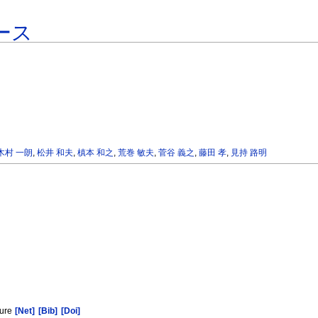
ース
木村 一朗
,
松井 和夫
,
槙本 和之
,
荒巻 敏夫
,
菅谷 義之
,
藤田 孝
,
見持 路明
ture
[Net]
[Bib]
[Doi]