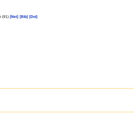
n (91)
[Net]
[Bib]
[Doi]