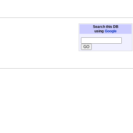
Search this DB
using
Google