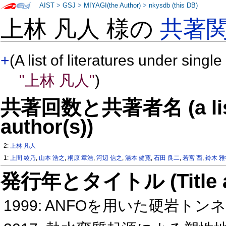
AIST
>
GSJ
>
MIYAGI(the Author)
>
nkysdb (this DB)
上林 凡人 様の
共著
+
(A list of literatures under single
"上林 凡人"
)
共著回数と共著者名 (a list o
author(s))
2:
上林 凡人
1:
上間 綾乃
,
山本 浩之
,
桐原 章浩
,
河辺 信之
,
湯本 健寛
,
石田 良二
,
若宮 酉
,
鈴木 
発行年とタイトル (Title and 
1999: ANFOを用いた硬岩