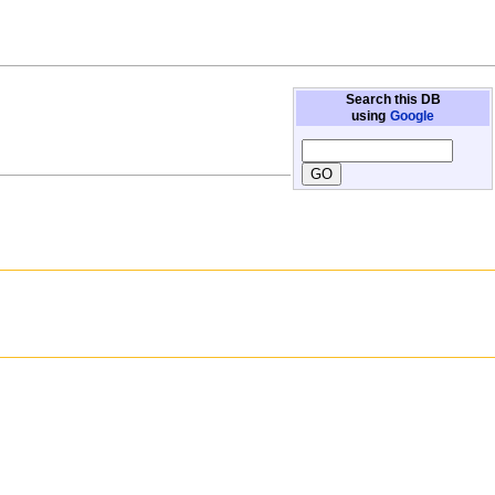
Search this DB
using
Google