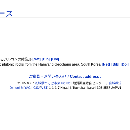
ース
れるジルコンの結晶形
[Net]
[Bib]
[Doi]
ic plutonic rocks from the Hamyang Geochang area, South Korea
[Net]
[Bib]
[Doi]
ご意見・お問い合わせ / Contact address :
〒305-8567
茨城県つくば市東1の1の1
地質調査総合センター，
宮城磯治
Dr. Isoji MIYAGI
,
GSJ
/
AIST
, 1-1-1-7 Higashi, Tsukuba, Ibaraki 305-8567 JAPAN