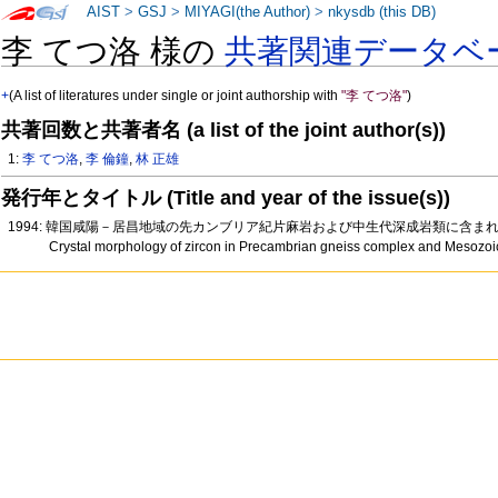
AIST
>
GSJ
>
MIYAGI(the Author)
>
nkysdb (this DB)
李 てつ洛 様の
共著関連データベ
+
(A list of literatures under single or joint authorship with
"李 てつ洛"
)
共著回数と共著者名 (a list of the joint author(s))
1:
李 てつ洛
,
李 倫鐘
,
林 正雄
発行年とタイトル (Title and year of the issue(s))
1994: 韓国咸陽－居昌地域の先カンブリア紀片麻岩および中生代深成岩類に含ま
Crystal morphology of zircon in Precambrian gneiss complex and Mesozo