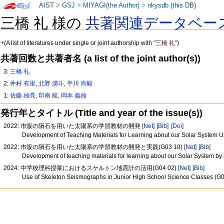
AIST
>
GSJ
>
MIYAGI(the Author)
>
nkysdb (this DB)
三橋 礼 様の
共著関連データベー
+
(A list of literatures under single or joint authorship with
"三橋 礼"
)
共著回数と共著者名 (a list of the joint author(s))
3:
三橋 礼
2:
井村 有里
,
北野 湧斗
,
平川 尚毅
1:
佐藤 雄亮
,
印南 航
,
岡本 義雄
発行年とタイトル (Title and year of the issue(s))
2022: 市販の隕石を用いた太陽系の学習教材の開発
[Net]
[Bib]
[Doi]
Development of Teaching Materials for Learning about our Solar System 
2022: 市販の隕石を用いた太陽系の学習教材の開発と実践(G03 10)
[Net]
[Bib]
Development of teaching materials for learning about our Solar System by
2024: 中学校理科授業におけるスケルトン地震計の活用(G04 02)
[Net]
[Bib]
Use of Skeleton Seismographs in Junior High School Science Classes (G