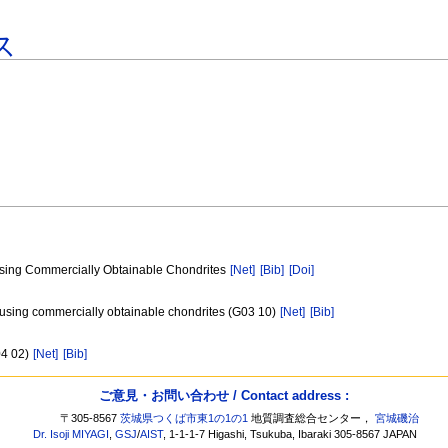
ス
Using Commercially Obtainable Chondrites
[Net]
[Bib]
[Doi]
 using commercially obtainable chondrites (G03 10)
[Net]
[Bib]
04 02)
[Net]
[Bib]
ご意見・お問い合わせ / Contact address :
〒305-8567
茨城県つくば市東1の1の1
地質調査総合センター，
宮城磯治
Dr. Isoji MIYAGI
,
GSJ
/
AIST
, 1-1-1-7 Higashi, Tsukuba, Ibaraki 305-8567 JAPAN