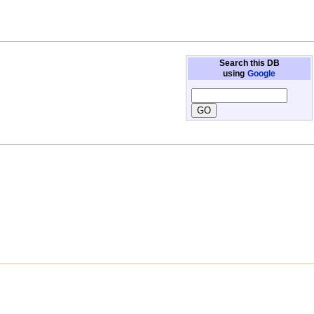
Search this DB
using
Google