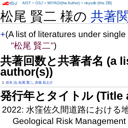
AIST
>
GSJ
>
MIYAGI(the Author)
>
nkysdb (this DB)
松尾 賢二 様の
共著
+
(A list of literatures under single
"松尾 賢二"
)
共著回数と共著者名 (a list o
author(s))
1:
伏木 治
,
松尾 賢二
,
赤嶺 辰之介
発行年とタイトル (Title and 
2022: 水窪佐久間道路におけ
Geological Risk Management