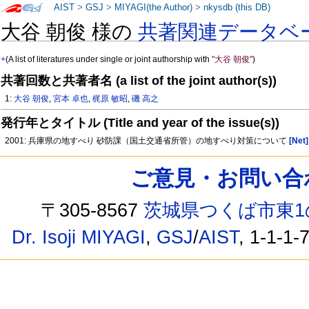
AIST
>
GSJ
>
MIYAGI(the Author)
>
nkysdb (this DB)
大谷 朝俊 様の
共著関連データベ
+
(A list of literatures under single or joint authorship with
"大谷 朝俊"
)
共著回数と共著者名 (a list of the joint author(s))
1:
大谷 朝俊
,
宮本 卓也
,
梶原 敏昭
,
磯 高之
発行年とタイトル (Title and year of the issue(s))
2001: 兵庫県の地すべり 砂防課（国土交通省所管）の地すべり対策について
[Net]
ご意見・お問い合わせ /
〒305-8567
茨城県つくば市東1
Dr. Isoji MIYAGI
,
GSJ
/
AIST
, 1-1-1-