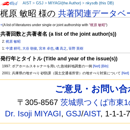
AIST
>
GSJ
>
MIYAGI(the Author)
>
nkysdb (this DB)
梶原 敏昭 様の
共著関連データベ
+
(A list of literatures under single or joint authorship with
"梶原 敏昭"
)
共著回数と共著者名 (a list of the joint author(s))
2:
梶原 敏昭
1:
中濃 耕司
,
大谷 朝俊
,
宮本 卓也
,
磯 高之
,
笹野 英樹
発行年とタイトル (Title and year of the issue(s))
1997: ボアホールスキャナーを用いた急傾斜地調査の一例
[Net]
[Bib]
2001: 兵庫県の地すべり 砂防課（国土交通省所管）の地すべり対策について
[Net]
ご意見・お問い合わせ /
〒305-8567
茨城県つくば市東1
Dr. Isoji MIYAGI
,
GSJ
/
AIST
, 1-1-1-