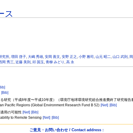
ース
研究所
,
増田 啓子
,
大嶋 秀雄
,
安岡 善文
,
安野 正之
,
小野 雅司
,
山元 昭二
,
山口 武則
,
岡
西岡 秀三
,
近藤 美則
,
邱 国玉
,
青柳 みどり
,
高 永
Bib]
[Bib]
する研究（平成8年度〜平成10年度）（環境庁地球環境研究総合推進費終了研究報告書 
sian Pacific Regions (Global Environment Research Fund B 52)
[Net]
[Bib]
の適用の可能性
[Net]
[Bib]
icability to Remote Sensing
[Net]
[Bib]
ご意見・お問い合わせ / Contact address :