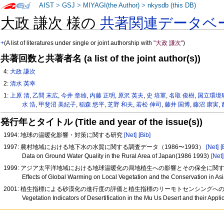
AIST
>
GSJ
>
MIYAGI(the Author)
>
nkysdb (this DB)
大政 謙次 様の
共著関連データベ
+
(A list of literatures under single or joint authorship with
"大政 謙次"
)
共著回数と共著者名 (a list of the joint author(s))
4:
大政 謙次
2:
清水 英幸
1:
上原 清
,
乙間 末広
,
今井 章雄
,
内藤 正明
,
原沢 英夫
,
史 培軍
,
名取 俊樹
,
国立環境
水 浩
,
甲斐沼 美紀子
,
稲森 悠平
,
芝野 和夫
,
若松 伸司
,
藤井 国博
,
藤沼 康実
,
発行年とタイトル (Title and year of the issue(s))
1994: 地球の温暖化影響・対策に関する研究
[Net]
[Bib]
1997: 農村地域における地下水の水質に関する調査データ（1986〜1993）
[Net]
[
Data on Ground Water Quality in the Rural Area of Japan(1986 1993)
[Net]
1999: アジア太平洋地域における地球温暖化の局地植生への影響とその保全に関
Effects of Global Warming on Local Vegetation and the Conservation in A
2001: 植生指標による砂漠化の進行度の評価と植生指標のリーモトセンシングへ
Vegetation Indicators of Desertification in the Mu Us Desert and their Appl