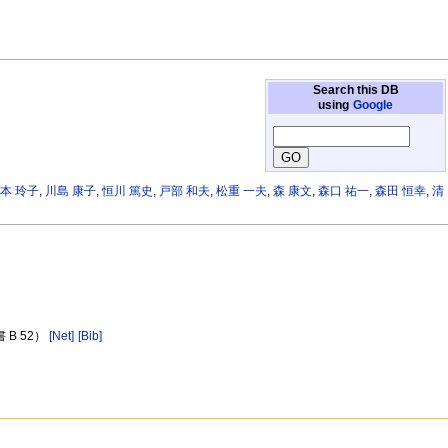
Search this DB
using
Google
本 玲子
,
川島 康子
,
恒川 篤史
,
戸部 和夫
,
松重 一夫
,
森 康文
,
森口 祐一
,
森田 恒幸
,
清
B 52）
[Net]
[Bib]