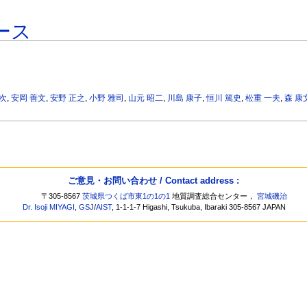
ース
謙次
,
安岡 善文
,
安野 正之
,
小野 雅司
,
山元 昭二
,
川島 康子
,
恒川 篤史
,
松重 一夫
,
森 康
り
ご意見・お問い合わせ / Contact address :
〒305-8567
茨城県つくば市東1の1の1
地質調査総合センター，
宮城磯治
Dr. Isoji MIYAGI
,
GSJ
/
AIST
, 1-1-1-7 Higashi, Tsukuba, Ibaraki 305-8567 JAPAN