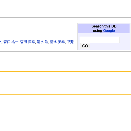
Search this DB
using
Google
文
,
森口 祐一
,
森田 恒幸
,
清水 浩
,
清水 英幸
,
甲斐