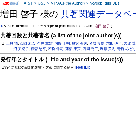
AIST
>
GSJ
>
MIYAGI(the Author)
>
nkysdb (this DB)
増田 啓子 様の
共著関連データベ
+
(A list of literatures under single or joint authorship with
"増田 啓子"
)
共著回数と共著者名 (a list of the joint author(s))
1:
上原 清
,
乙間 末広
,
今井 章雄
,
内藤 正明
,
原沢 英夫
,
名取 俊樹
,
増田 啓子
,
大政 
沼 美紀子
,
稲森 悠平
,
若松 伸司
,
藤沼 康実
,
西岡 秀三
,
近藤 美則
,
青柳 みど
発行年とタイトル (Title and year of the issue(s))
1994: 地球の温暖化影響・対策に関する研究
[Net]
[Bib]