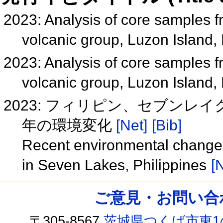
2023: Analysis of core samples 
volcanic group, Luzon Island,
2023: Analysis of core samples 
volcanic group, Luzon Island,
2023: フィリピン、セブン
年の環境変化
[Net]
[Bib]
Recent environmental changes
in Seven Lakes, Philippines
[
ご意見・お問い合わせ /
〒305-8567
茨城県つくば市東1