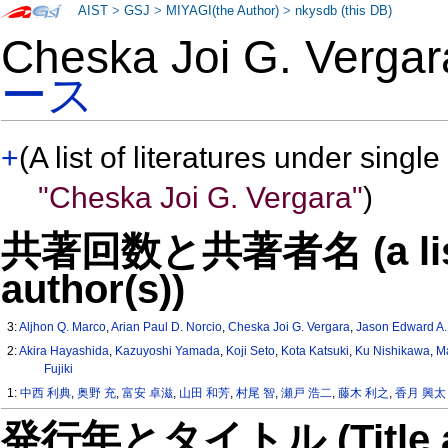
AIST
>
GSJ
>
MIYAGI(the Author)
>
nkysdb (this DB)
Cheska Joi G. Verg
ース
+
(A list of literatures under single
"Cheska Joi G. Vergara"
)
共著回数と共著者名 (a list o
author(s))
3:
Aljhon Q. Marco
,
Arian Paul D. Norcio
,
Cheska Joi G. Vergara
,
Jason Edward A
2:
Akira Hayashida
,
Kazuyoshi Yamada
,
Koji Seto
,
Kota Katsuki
,
Ku Nishikawa
,
M
Fujiki
1:
中西 利典
,
奥野 充
,
富安 卓滋
,
山田 和芳
,
村尾 智
,
瀬戸 浩二
,
藤木 利之
,
香月 興太
発行年とタイトル (Title and 