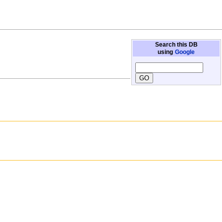
Search this DB
using
Google