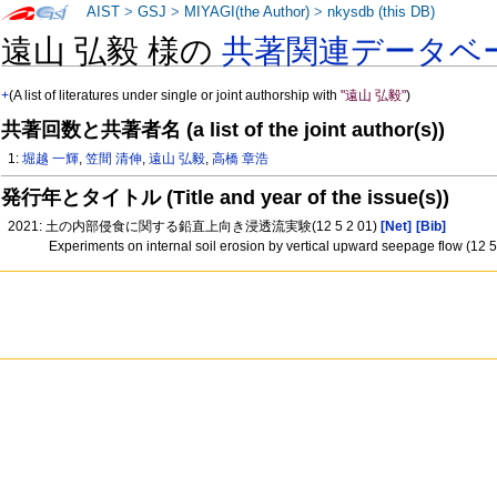
AIST
>
GSJ
>
MIYAGI(the Author)
>
nkysdb (this DB)
遠山 弘毅 様の
共著関連データベ
+
(A list of literatures under single or joint authorship with
"遠山 弘毅"
)
共著回数と共著者名 (a list of the joint author(s))
1:
堀越 一輝
,
笠間 清伸
,
遠山 弘毅
,
高橋 章浩
発行年とタイトル (Title and year of the issue(s))
2021: 土の内部侵食に関する鉛直上向き浸透流実験(12 5 2 01)
[Net]
[Bib]
Experiments on internal soil erosion by vertical upward seepage flow (12 