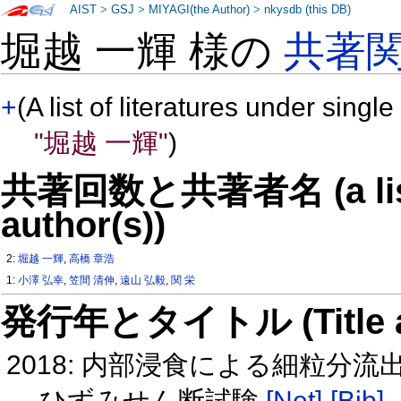
AIST
>
GSJ
>
MIYAGI(the Author)
>
nkysdb (this DB)
堀越 一輝 様の
共著
+
(A list of literatures under single
"堀越 一輝"
)
共著回数と共著者名 (a list o
author(s))
2:
堀越 一輝
,
高橋 章浩
1:
小澤 弘幸
,
笠間 清伸
,
遠山 弘毅
,
関 栄
発行年とタイトル (Title and 
2018: 内部浸食による細粒分
ひずみせん断試験
[Net]
[Bib]