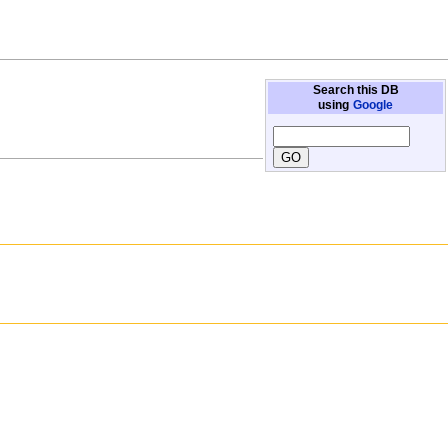
Search this DB
using
Google