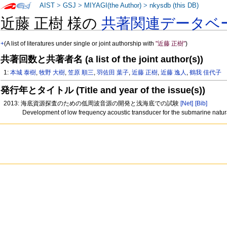
AIST
>
GSJ
>
MIYAGI(the Author)
>
nkysdb (this DB)
近藤 正樹 様の
共著関連データベ
+
(A list of literatures under single or joint authorship with
"近藤 正樹"
)
共著回数と共著者名 (a list of the joint author(s))
1:
本城 泰樹
,
牧野 大樹
,
笠原 順三
,
羽佐田 葉子
,
近藤 正樹
,
近藤 逸人
,
鶴我 佳代子
発行年とタイトル (Title and year of the issue(s))
2013: 海底資源探査のための低周波音源の開発と浅海底での試験
[Net]
[Bib]
Development of low frequency acoustic transducer for the submarine natural