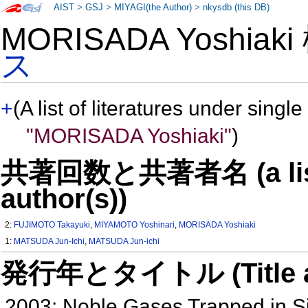
AIST
>
GSJ
>
MIYAGI(the Author)
>
nkysdb (this DB)
MORISADA Yoshiak
ス
+
(A list of literatures under single
"MORISADA Yoshiaki"
)
共著回数と共著者名 (a list o
author(s))
2:
FUJIMOTO Takayuki
,
MIYAMOTO Yoshinari
,
MORISADA Yoshiaki
1:
MATSUDA Jun-Ichi
,
MATSUDA Jun-ichi
発行年とタイトル (Title and 
2003: Noble Gases Trapped in 