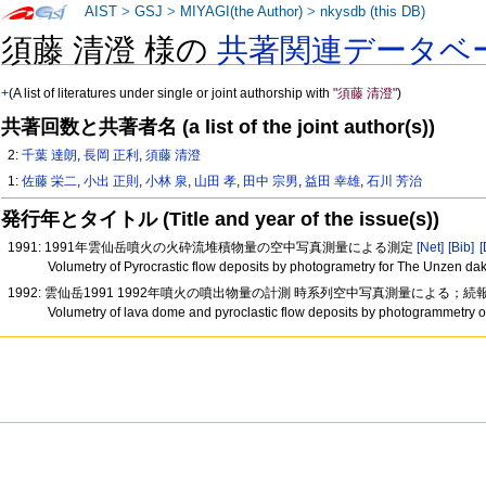
AIST
>
GSJ
>
MIYAGI(the Author)
>
nkysdb (this DB)
須藤 清澄 様の
共著関連データベ
+
(A list of literatures under single or joint authorship with
"須藤 清澄"
)
共著回数と共著者名 (a list of the joint author(s))
2:
千葉 達朗
,
長岡 正利
,
須藤 清澄
1:
佐藤 栄二
,
小出 正則
,
小林 泉
,
山田 孝
,
田中 宗男
,
益田 幸雄
,
石川 芳治
発行年とタイトル (Title and year of the issue(s))
1991: 1991年雲仙岳噴火の火砕流堆積物量の空中写真測量による測定
[Net]
[Bib]
[
Volumetry of Pyrocrastic flow deposits by photogrametry for The Unzen da
1992: 雲仙岳1991 1992年噴火の噴出物量の計測 時系列空中写真測量による；続
Volumetry of lava dome and pyroclastic flow deposits by photogrammetry 