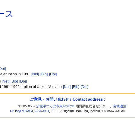
ース
Doi]
ke eruption in 1991
[Net]
[Bib]
[Doi]
報
[Net]
[Bib]
[Doi]
of 1991 1992 erption of Unzen Volcano
[Net]
[Bib]
[Doi]
ご意見・お問い合わせ / Contact address :
〒305-8567
茨城県つくば市東1の1の1
地質調査総合センター，
宮城磯治
Dr. Isoji MIYAGI
,
GSJ
/
AIST
, 1-1-1-7 Higashi, Tsukuba, Ibaraki 305-8567 JAPAN