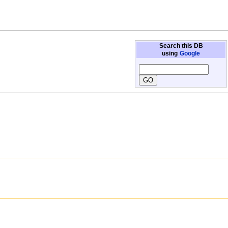
Search this DB
using
Google