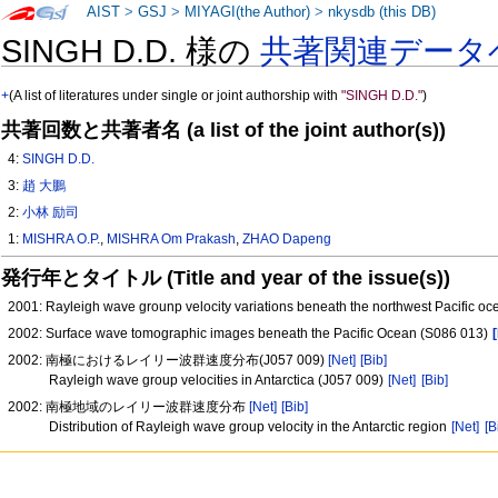
AIST
>
GSJ
>
MIYAGI(the Author)
>
nkysdb (this DB)
SINGH D.D. 様の
共著関連データ
+
(A list of literatures under single or joint authorship with
"SINGH D.D."
)
共著回数と共著者名 (a list of the joint author(s))
4:
SINGH D.D.
3:
趙 大鵬
2:
小林 励司
1:
MISHRA O.P.
,
MISHRA Om Prakash
,
ZHAO Dapeng
発行年とタイトル (Title and year of the issue(s))
2001: Rayleigh wave grounp velocity variations beneath the northwest Pacific o
2002: Surface wave tomographic images beneath the Pacific Ocean (S086 013)
2002: 南極におけるレイリー波群速度分布(J057 009)
[Net]
[Bib]
Rayleigh wave group velocities in Antarctica (J057 009)
[Net]
[Bib]
2002: 南極地域のレイリー波群速度分布
[Net]
[Bib]
Distribution of Rayleigh wave group velocity in the Antarctic region
[Net]
[B