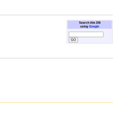
Search this DB
using
Google