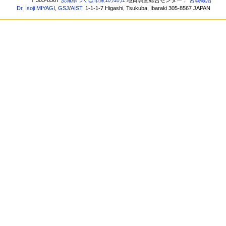
〒305-8567
茨城県つくば市東1の1の1
地質調査総合センター，
宮城磯治
Dr. Isoji MIYAGI
,
GSJ
/
AIST
, 1-1-1-7 Higashi, Tsukuba, Ibaraki 305-8567 JAPAN