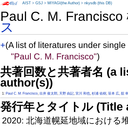
AIST
>
GSJ
>
MIYAGI(the Author)
>
nkysdb (this DB)
Paul C. M. Francis
ス
+
(A list of literatures under single
"Paul C. M. Francisco"
)
共著回数と共著者名 (a list o
author(s))
1:
Paul C. M. Francisco
,
出井 俊太郎
,
天野 由記
,
宮川 和也
,
杉浦 佑樹
,
笹本 広
,
舘 
発行年とタイトル (Title and 
2020: 北海道幌延地域におけ