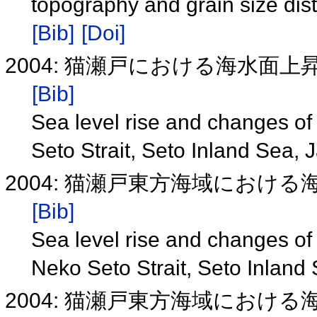
topography and grain size dis
[Bib]
[Doi]
2004: 猫瀬戸における海水面上昇
[Bib]
Sea level rise and changes of
Seto Strait, Seto Inland Sea
2004: 猫瀬戸東方海域におけ
[Bib]
Sea level rise and changes of 
Neko Seto Strait, Seto Inland
2004: 猫瀬戸東方海域におけ