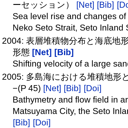
ーセッション）
[Net]
[Bib]
[Do
Sea level rise and changes of 
Neko Seto Strait, Seto Inland
2004: 表層堆積物分布と海底
形態
[Net]
[Bib]
Shifting velocity of a large s
2005: 多島海における堆積地
−(P 45)
[Net]
[Bib]
[Doi]
Bathymetry and flow field in a
Matsuyama City, the Seto Inl
[Bib]
[Doi]