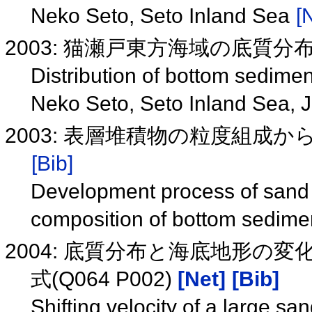
Neko Seto, Seto Inland Sea
[
2003: 猫瀬戸東方海域の底質
Distribution of bottom sedimen
Neko Seto, Seto Inland Sea,
2003: 表層堆積物の粒度組成
[Bib]
Development process of sand 
composition of bottom sedim
2004: 底質分布と海底地形の変化
式(Q064 P002)
[Net]
[Bib]
Shifting velocity of a large sa