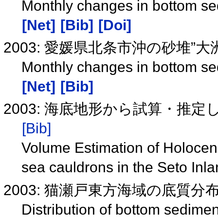
Monthly changes in bottom se
[Net]
[Bib]
[Doi]
2003: 愛媛県北条市沖の砂堆”
Monthly changes in bottom se
[Net]
[Bib]
2003: 海底地形から試算・推
[Bib]
Volume Estimation of Holoce
sea cauldrons in the Seto In
2003: 猫瀬戸東方海域の底質
Distribution of bottom sedimen