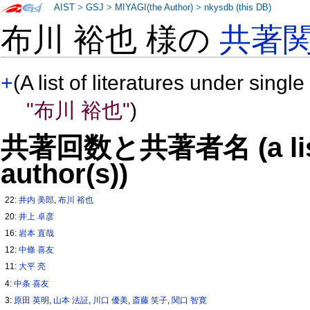
AIST
>
GSJ
>
MIYAGI(the Author)
>
nkysdb (this DB)
布川 裕也 様の
共著
+
(A list of literatures under single
"布川 裕也"
)
共著回数と共著者名 (a list o
author(s))
22:
井内 美郎
,
布川 裕也
20:
井上 卓彦
16:
岩本 直哉
12:
中條 喜友
11:
大平 亮
4:
中条 喜友
3:
原田 英明
,
山本 法証
,
川口 優美
,
斎藤 笑子
,
関口 智寛