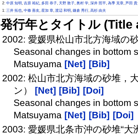
2:
中原 知明
,
吉原 裕紀
,
多田 恭子
,
天野 敦子
,
奥村 学
,
深井 照平
,
為季 克章
,
芦田 
1:
三井 拓也
,
中條 善友
,
星加 章
,
渡辺 和明
,
鎌倉 秀行
,
高杉 由夫
発行年とタイトル (Title and 
2002: 愛媛県松山市北方海域の
Seasonal changes in bottom s
Matsuyama
[Net]
[Bib]
2002: 松山市北方海域の砂堆
ン）
[Net]
[Bib]
[Doi]
Seasonal changes in bottom s
Matsuyama
[Net]
[Bib]
[Doi]
2003: 愛媛県北条市沖の砂堆“