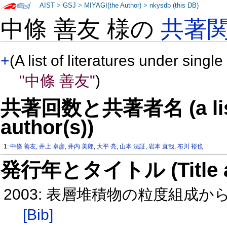
AIST
>
GSJ
>
MIYAGI(the Author)
>
nkysdb (this DB)
中條 善友 様の
共著
+
(A list of literatures under single
"中條 善友"
)
共著回数と共著者名 (a list o
author(s))
1:
中條 善友
,
井上 卓彦
,
井内 美郎
,
大平 亮
,
山本 法証
,
岩本 直哉
,
布川 裕也
発行年とタイトル (Title and 
2003: 表層堆積物の粒度組成
[Bib]