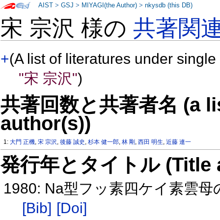
AIST
>
GSJ
>
MIYAGI(the Author)
>
nkysdb (this DB)
宋 宗沢 様の
共著関
+
(A list of literatures under single
"宋 宗沢"
)
共著回数と共著者名 (a list o
author(s))
1:
大門 正機
,
宋 宗沢
,
後藤 誠史
,
杉本 健一郎
,
林 剛
,
西田 明生
,
近藤 連一
発行年とタイトル (Title and 
1980: Na型フッ素四ケイ素
[Bib]
[Doi]