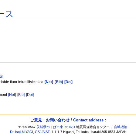
ース
oi]
ble fluor tetrasilisic mica
[Net]
[Bib]
[Doi]
tment
[Net]
[Bib]
[Doi]
ご意見・お問い合わせ / Contact address :
〒305-8567
茨城県つくば市東1の1の1
地質調査総合センター，
宮城磯治
Dr. Isoji MIYAGI
,
GSJ
/
AIST
, 1-1-1-7 Higashi, Tsukuba, Ibaraki 305-8567 JAPAN