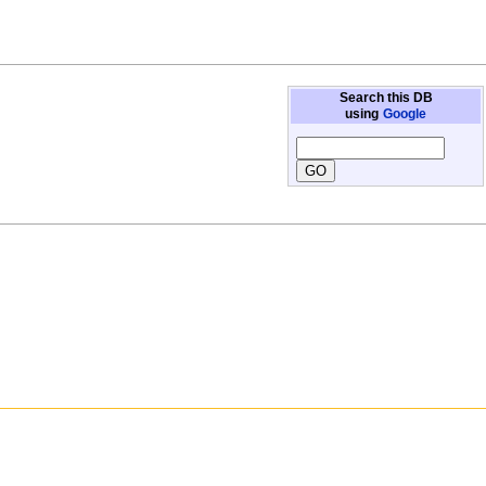
Search this DB
using
Google