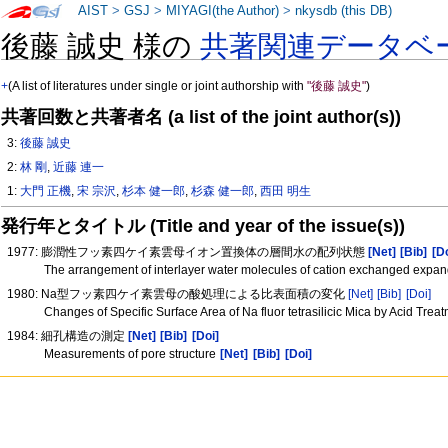
AIST
>
GSJ
>
MIYAGI(the Author)
>
nkysdb (this DB)
後藤 誠史 様の
共著関連データベ
+
(A list of literatures under single or joint authorship with
"後藤 誠史"
)
共著回数と共著者名 (a list of the joint author(s))
3:
後藤 誠史
2:
林 剛
,
近藤 連一
1:
大門 正機
,
宋 宗沢
,
杉本 健一郎
,
杉森 健一郎
,
西田 明生
発行年とタイトル (Title and year of the issue(s))
1977: 膨潤性フッ素四ケイ素雲母イオン置換体の層間水の配列状態
[Net]
[Bib]
[D
The arrangement of interlayer water molecules of cation exchanged expanda
1980: Na型フッ素四ケイ素雲母の酸処理による比表面積の変化
[Net]
[Bib]
[Doi]
Changes of Specific Surface Area of Na fluor tetrasilicic Mica by Acid Trea
1984: 細孔構造の測定
[Net]
[Bib]
[Doi]
Measurements of pore structure
[Net]
[Bib]
[Doi]