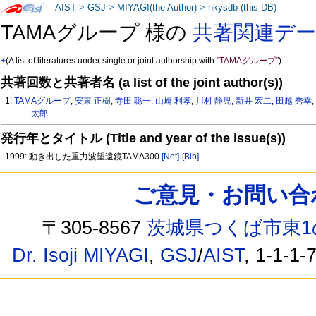
AIST
>
GSJ
>
MIYAGI(the Author)
>
nkysdb (this DB)
TAMAグループ 様の
共著関連デ
+
(A list of literatures under single or joint authorship with
"TAMAグループ"
)
共著回数と共著者名 (a list of the joint author(s))
1:
TAMAグループ
,
安東 正樹
,
寺田 聡一
,
山崎 利孝
,
川村 静児
,
新井 宏二
,
田越 秀幸
太郎
発行年とタイトル (Title and year of the issue(s))
1999: 動き出した重力波望遠鏡TAMA300
[Net]
[Bib]
ご意見・お問い合わせ /
〒305-8567
茨城県つくば市東1
Dr. Isoji MIYAGI
,
GSJ
/
AIST
, 1-1-1-