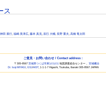
ース
,
神田 展行
,
福嶋 美津広
,
藤本 真克
,
辰巳 大輔
,
長野 重夫
,
高橋 竜太郎
ご意見・お問い合わせ / Contact address :
〒305-8567
茨城県つくば市東1の1の1
地質調査総合センター，
宮城磯治
Dr. Isoji MIYAGI
,
GSJ
/
AIST
, 1-1-1-7 Higashi, Tsukuba, Ibaraki 305-8567 JAPAN