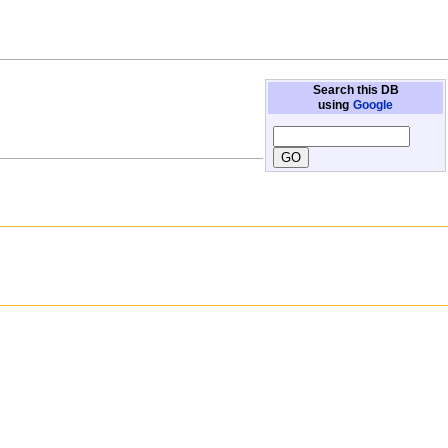
Search this DB
using
Google