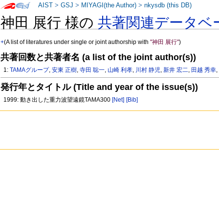
AIST
>
GSJ
>
MIYAGI(the Author)
>
nkysdb (this DB)
神田 展行 様の
共著関連データベ
+
(A list of literatures under single or joint authorship with
"神田 展行"
)
共著回数と共著者名 (a list of the joint author(s))
1:
TAMAグループ
,
安東 正樹
,
寺田 聡一
,
山崎 利孝
,
川村 静児
,
新井 宏二
,
田越 秀幸
発行年とタイトル (Title and year of the issue(s))
1999: 動き出した重力波望遠鏡TAMA300
[Net]
[Bib]