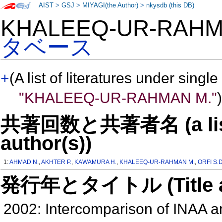
AIST
>
GSJ
>
MIYAGI(the Author)
>
nkysdb (this DB)
KHALEEQ-UR-RAH
タベース
+
(A list of literatures under single
"KHALEEQ-UR-RAHMAN M."
)
共著回数と共著者名 (a list o
author(s))
1:
AHMAD N.
,
AKHTER P.
,
KAWAMURA H.
,
KHALEEQ-UR-RAHMAN M.
,
ORFI S.D
発行年とタイトル (Title and 
2002: Intercomparison of INAA a