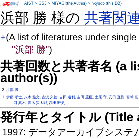
AIST
>
GSJ
>
MIYAGI(the Author)
>
nkysdb (this DB)
浜部 勝 様の
共著関
+
(A list of literatures under single
"浜部 勝"
)
共著回数と共著者名 (a list o
author(s))
2:
浜部 勝
1:
伊藤 孝士
,
八木 雅文
,
古沢 久徳
,
吉田 道利
,
吉田 重臣
,
土居 守
,
安田 直樹
,
宮崎 聡
口 真木
,
青木 賢太郎
,
高田 唯史
発行年とタイトル (Title and 
1997: データアーカイブシステ