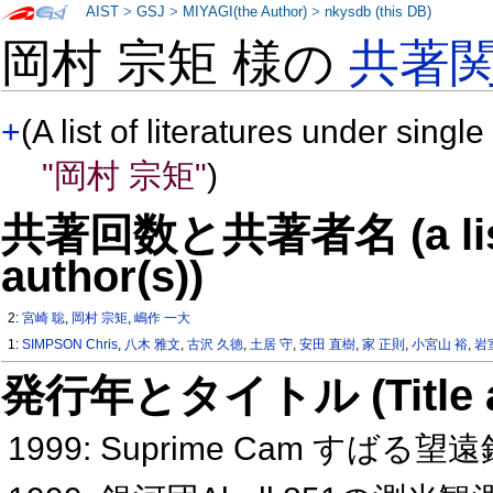
AIST
>
GSJ
>
MIYAGI(the Author)
>
nkysdb (this DB)
岡村 宗矩 様の
共著
+
(A list of literatures under single
"岡村 宗矩"
)
共著回数と共著者名 (a list o
author(s))
2:
宮崎 聡
,
岡村 宗矩
,
嶋作 一大
1:
SIMPSON Chris
,
八木 雅文
,
古沢 久徳
,
土居 守
,
安田 直樹
,
家 正則
,
小宮山 裕
,
岩
発行年とタイトル (Title and 
1999: Suprime Cam す