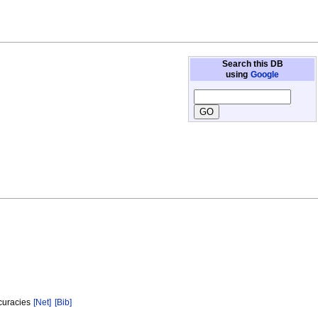
Search this DB
using
Google
ccuracies
[Net]
[Bib]