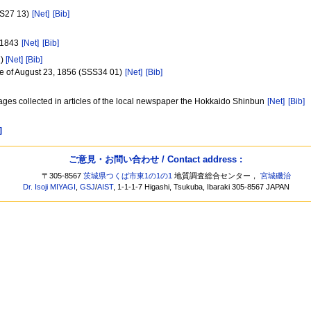
DS27 13)
[Net]
[Bib]
, 1843
[Net]
[Bib]
)
[Net]
[Bib]
ake of August 23, 1856 (SSS34 01)
[Net]
[Bib]
ges collected in articles of the local newspaper the Hokkaido Shinbun
[Net]
[Bib]
]
ご意見・お問い合わせ / Contact address :
〒305-8567
茨城県つくば市東1の1の1
地質調査総合センター，
宮城磯治
Dr. Isoji MIYAGI
,
GSJ
/
AIST
, 1-1-1-7 Higashi, Tsukuba, Ibaraki 305-8567 JAPAN