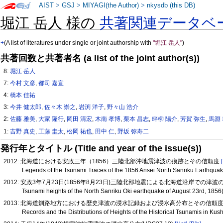
AIST
>
GSJ
>
MIYAGI(the Author)
>
nkysdb (this DB)
堀江 岳人 様の
共著関連データベ
+
(A list of literatures under single or joint authorship with
"堀江 岳人"
)
共著回数と共著者名 (a list of the joint author(s))
8:
堀江 岳人
7:
今村 文彦
,
都司 嘉宣
4:
橋本 佳祐
3:
今井 健太郎
,
佐々木 崇之
,
岩渕 洋子
,
野々山 浩介
2:
佐藤 雅美
,
大家 隆行
,
岡田 清宏
,
木南 孝博
,
栗本 昌志
,
畔柳 陽介
,
芳賀 弥生
,
馬淵
1:
吉野 真史
,
工藤 圭太
,
松岡 祐也
,
田中 仁
,
野坂 弥寿二
発行年とタイトル (Title and year of the issue(s))
2012: 北海道における安政三年（1856）三陸北部沖地震津波の痕跡とその信頼度
Legends of the Tsunami Traces of the 1856 Ansei North Sanriku Earthquake 
2012: 安政3年7月23日(1856年8月23日)三陸北部地震による北海道沿岸での津波の高
Tsunami heights of the North Sanriku Oki earthquake of August 23rd, 18
2013: 北海道釧路地方における歴史津波の浸水記録および浸水高分布とその信頼
Records and the Distributions of Heights of the Historical Tsunamis in Kush