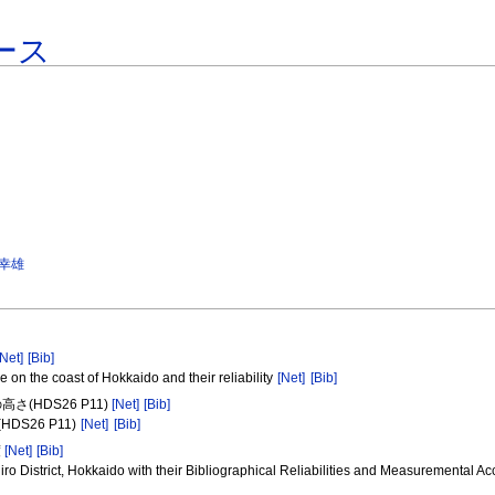
ース
 幸雄
[Net]
[Bib]
on the coast of Hokkaido and their reliability
[Net]
[Bib]
さ(HDS26 P11)
[Net]
[Bib]
56(HDS26 P11)
[Net]
[Bib]
度
[Net]
[Bib]
iro District, Hokkaido with their Bibliographical Reliabilities and Measuremental A