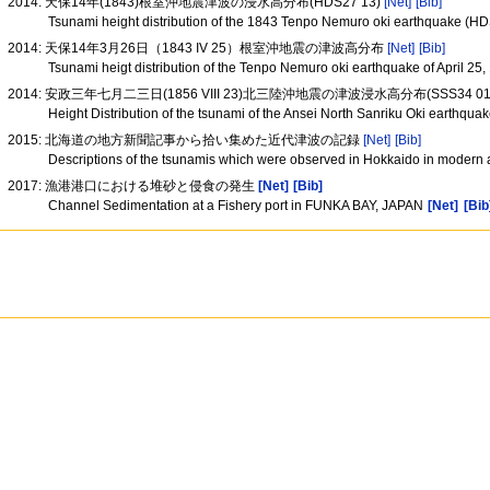
2014: 天保14年(1843)根室沖地震津波の浸水高分布(HDS27 13)
[Net]
[Bib]
Tsunami height distribution of the 1843 Tenpo Nemuro oki earthquake (H
2014: 天保14年3月26日（1843 IV 25）根室沖地震の津波高分布
[Net]
[Bib]
Tsunami heigt distribution of the Tenpo Nemuro oki earthquake of April 25
2014: 安政三年七月二三日(1856 VIII 23)北三陸沖地震の津波浸水高分布(SSS34 01
Height Distribution of the tsunami of the Ansei North Sanriku Oki earthqu
2015: 北海道の地方新聞記事から拾い集めた近代津波の記録
[Net]
[Bib]
Descriptions of the tsunamis which were observed in Hokkaido in modern a
2017: 漁港港口における堆砂と侵食の発生
[Net]
[Bib]
Channel Sedimentation at a Fishery port in FUNKA BAY, JAPAN
[Net]
[Bib