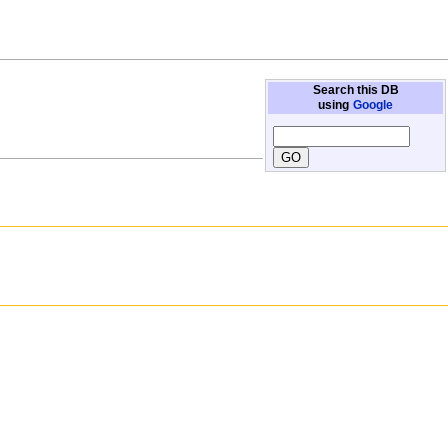
Search this DB
using
Google