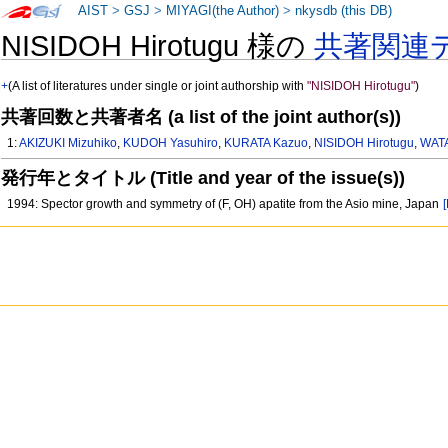
AIST
>
GSJ
>
MIYAGI(the Author)
>
nkysdb (this DB)
NISIDOH Hirotugu 様の
共著関連
+
(A list of literatures under single or joint authorship with
"NISIDOH Hirotugu"
)
共著回数と共著者名 (a list of the joint author(s))
1:
AKIZUKI Mizuhiko
,
KUDOH Yasuhiro
,
KURATA Kazuo
,
NISIDOH Hirotugu
,
WAT
発行年とタイトル (Title and year of the issue(s))
1994: Spector growth and symmetry of (F, OH) apatite from the Asio mine, Japan