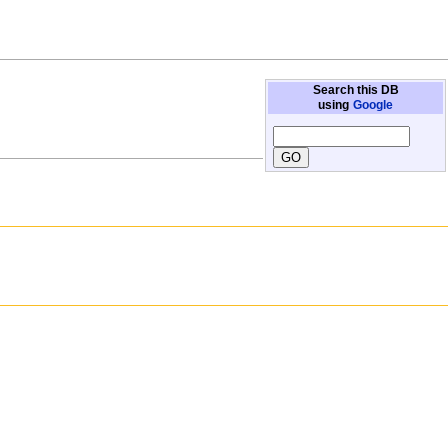
Search this DB
using
Google