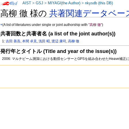
AIST
>
GSJ
>
MIYAGI(the Author)
>
nkysdb (this DB)
高柳 徹 様の
共著関連データベー
+
(A list of literatures under single or joint authorship with
"高柳 徹"
)
共著回数と共著者名 (a list of the joint author(s))
1:
吉田 善吾
,
本間 卓見
,
浅田 昭
,
渡辺 康司
,
高柳 徹
発行年とタイトル (Title and year of the issue(s))
2006: マルチビーム測深における動揺センサーとGPSを組み合わせたHeave補正