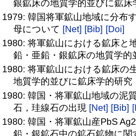
銀鉱床の地質学的並びに鉱床学
1979: 韓国将軍鉱山地域に分
母について
[Net]
[Bib]
[Doi]
1980: 将軍鉱山における鉱床
鉛・亜鉛・銀鉱床の地質学的
1980: 将軍鉱山における鉱床
地質学的並びに鉱床学的研究
1980: 韓国・将軍鉱山地域の
石，珪線石の出現
[Net]
[Bib]
[
1980: 韓国・将軍鉱山産PbS A
鉛・銀鉱石中の鉱石鉱物に関す