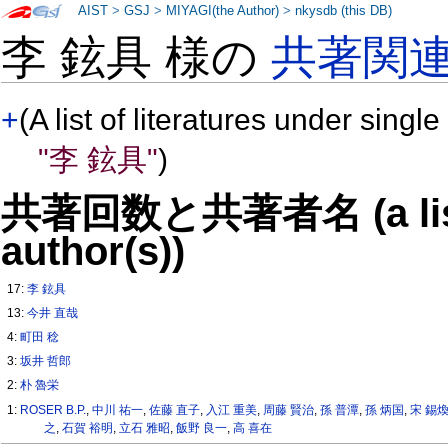
AIST
>
GSJ
>
MIYAGI(the Author)
>
nkysdb (this DB)
李 鉉具 様の
共著関
+
(A list of literatures under single
"李 鉉具"
)
共著回数と共著者名 (a list o
author(s))
17:
李 鉉具
13:
今井 直哉
4:
町田 稔
3:
坂井 哲郎
2:
朴 魯栄
1:
ROSER B.P.
,
中川 祐一
,
佐藤 直子
,
入江 重美
,
周藤 賢治
,
孫 普潭
,
孫 炳国
,
宋 錫
之
,
石賀 裕明
,
立石 雅昭
,
飯野 良一
,
高 喜在