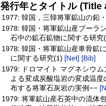
発行年とタイトル (Title and 
1977: 韓国，三韓将軍鉱山の鉛
1978: 韓国・将軍鉱山産ブー
石中の鉱石鉱物に関する研究(
1978: 韓国・将軍鉱山産車骨
に関する研究(1)
[Net]
[Bib]
1979: ドロマイト マグネシ
よる変成炭酸塩岩の変成温度
布する将軍石灰岩の実例−−
[N
1979: 将軍鉱山産石英中の流