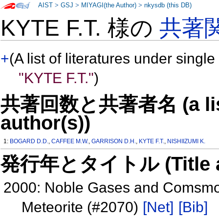
AIST
>
GSJ
>
MIYAGI(the Author)
>
nkysdb (this DB)
KYTE F.T. 様の
共著
+
(A list of literatures under single
"KYTE F.T."
)
共著回数と共著者名 (a list o
author(s))
1:
BOGARD D.D.
,
CAFFEE M.W.
,
GARRISON D.H.
,
KYTE F.T.
,
NISHIIZUMI K.
発行年とタイトル (Title and 
2000: Noble Gases and Comsmoge
Meteorite (#2070)
[Net]
[Bib]