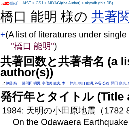
AIST
>
GSJ
>
MIYAGI(the Author)
>
nkysdb (this DB)
橋口 能明 様の
共著
+
(A list of literatures under single
"橋口 能明"
)
共著回数と共著者名 (a list o
author(s))
1:
伊藤 純一
,
勝間田 明男
,
宇佐美 龍夫
,
木下 幹夫
,
橋口 能明
,
芦谷 公稔
,
関田 康夫
,
発行年とタイトル (Title and 
1984: 天明の小田原地震（1782
On the Odawaera Earthquake 