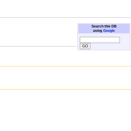
Search this DB
using
Google