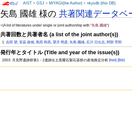
AIST
>
GSJ
>
MIYAGI(the Author)
>
nkysdb (this DB)
矢島 國雄 様の
共著関連データベ
+
(A list of literatures under single or joint authorship with
"矢島 國雄"
)
共著回数と共著者名 (a list of the joint author(s))
1:
吉田 望
,
安蒜 政雄
,
島田 和高
,
望月 明彦
,
矢島 國雄
,
石川 日出志
,
阿部 芳郎
発行年とタイトル (Title and year of the issue(s))
2003: 月見野遺跡群第1・2遺跡出土黒耀石製石器群の産地推定分析
[Net]
[Bib]