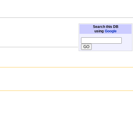
Search this DB
using
Google