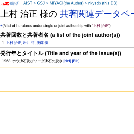
AIST
>
GSJ
>
MIYAGI(the Author)
>
nkysdb (this DB)
上村 治正 様の
共著関連データベ
+
(A list of literatures under single or joint authorship with
"上村 治正"
)
共著回数と共著者名 (a list of the joint author(s))
1:
上村 治正
,
岩井 哲
,
後藤 優
発行年とタイトル (Title and year of the issue(s))
1968: ホウ沸石及びソーダ沸石の脱水
[Net]
[Bib]