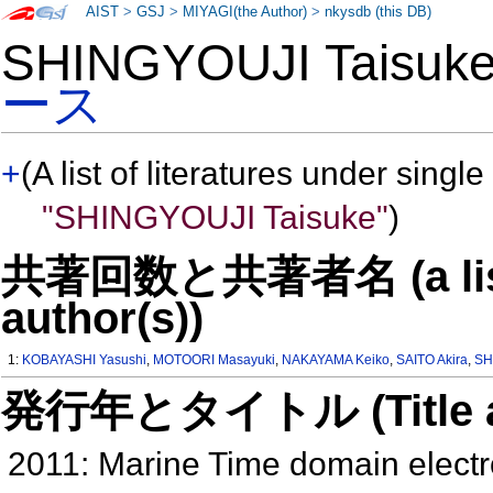
AIST
>
GSJ
>
MIYAGI(the Author)
>
nkysdb (this DB)
SHINGYOUJI Taisu
ース
+
(A list of literatures under single
"SHINGYOUJI Taisuke"
)
共著回数と共著者名 (a list o
author(s))
1:
KOBAYASHI Yasushi
,
MOTOORI Masayuki
,
NAKAYAMA Keiko
,
SAITO Akira
,
SH
発行年とタイトル (Title and 
2011: Marine Time domain electr