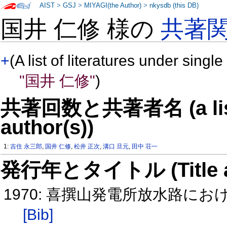
AIST
>
GSJ
>
MIYAGI(the Author)
>
nkysdb (this DB)
国井 仁修 様の
共著
+
(A list of literatures under single
"国井 仁修"
)
共著回数と共著者名 (a list o
author(s))
1:
吉住 永三郎
,
国井 仁修
,
松井 正次
,
溝口 旦元
,
田中 荘一
発行年とタイトル (Title and 
1970: 喜撰山発電所放水路に
[Bib]