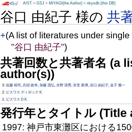
AIST
>
GSJ
>
MIYAGI(the Author)
>
nkysdb (this DB)
谷口 由紀子 様の
共
+
(A list of literatures under single
"谷口 由紀子"
)
共著回数と共著者名 (a list o
author(s))
3:
佐藤 裕司
,
兵頭 政幸
,
加藤 茂弘
,
水野 清秀
,
衣笠 善博
,
谷口 由紀子
,
金子 雅一
2:
ビスワス ディポック K.
1:
ビスワス D.K.
発行年とタイトル (Title and 
1997: 神戸市東灘区における