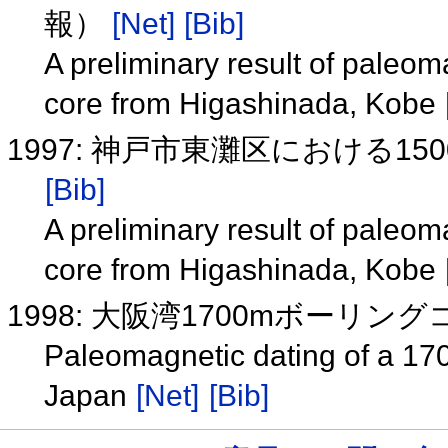
報）
[Net]
[Bib]
A preliminary result of pale
core from Higashinada, Kobe
1997: 神戸市東灘区における
[Bib]
A preliminary result of pale
core from Higashinada, Kobe
1998: 大阪湾1700mボーリ
Paleomagnetic dating of a 17
Japan
[Net]
[Bib]