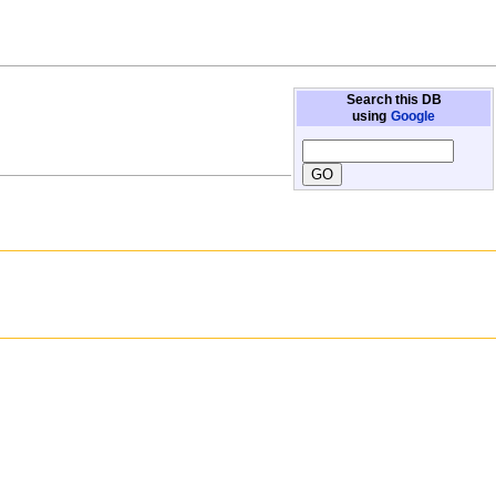
Search this DB
using
Google