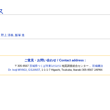
ス
,
野上 清春
,
飯塚 進
ご意見・お問い合わせ / Contact address :
〒305-8567
茨城県つくば市東1の1の1
地質調査総合センター，
宮城磯治
Dr. Isoji MIYAGI
,
GSJ
/
AIST
, 1-1-1-7 Higashi, Tsukuba, Ibaraki 305-8567 JAPAN