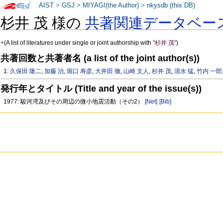
AIST
>
GSJ
>
MIYAGI(the Author)
>
nkysdb (this DB)
杉井 茂 様の
共著関連データベー
+
(A list of literatures under single or joint authorship with
"杉井 茂"
)
共著回数と共著者名 (a list of the joint author(s))
1:
久保田 隆二
,
加藤 治
,
堀口 寿彦
,
大井田 徹
,
山崎 文人
,
杉井 茂
,
清水 猛
,
竹内 一郎
発行年とタイトル (Title and year of the issue(s))
1977: 駿河湾及びその周辺の微小地震活動（その2）
[Net]
[Bib]