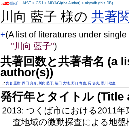
AIST
>
GSJ
>
MIYAGI(the Author)
>
nkysdb (this DB)
川向 藍子 様の
共著
+
(A list of literatures under single
"川向 藍子"
)
共著回数と共著者名 (a list o
author(s))
1:
先名 重樹
,
岡田 真介
,
川向 藍子
,
福田 大地
,
野口 竜也
,
長 郁夫
,
香川 敬生
発行年とタイトル (Title and 
2013: つくば市における20
査地域の微動探査による地盤構造推