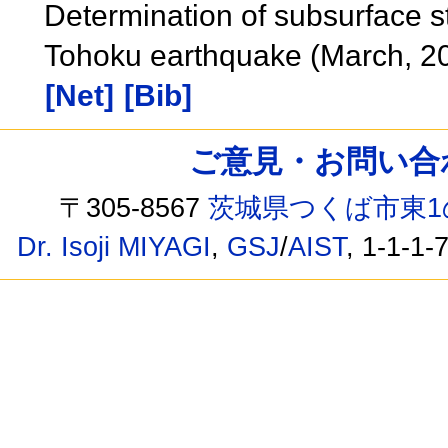
Determination of subsurface s
Tohoku earthquake (March, 20
[Net]
[Bib]
ご意見・お問い合わせ /
〒305-8567
茨城県つくば市東1
Dr. Isoji MIYAGI
,
GSJ
/
AIST
, 1-1-1-