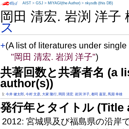
AIST
>
GSJ
>
MIYAGI(the Author)
>
nkysdb (this DB)
岡田 清宏. 岩渕 洋子
ス
+
(A list of literatures under single
"岡田 清宏. 岩渕 洋子"
)
共著回数と共著者名 (a list o
author(s))
1:
今井 健太郎
,
今村 文彦
,
大家 隆行
,
岡田 清宏. 岩渕 洋子
,
都司 嘉宣
,
馬淵 幸雄
発行年とタイトル (Title and 
2012: 宮城県及び福島県の沿