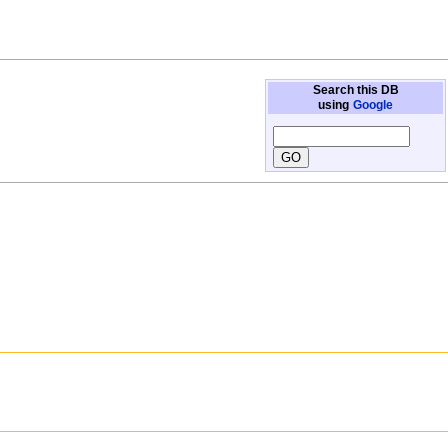
Search this DB
using
Google