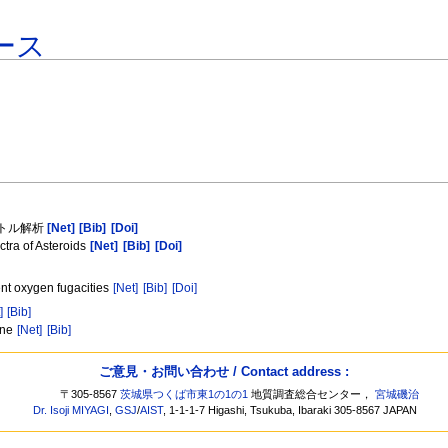
ース
ペクトル解析
[Net]
[Bib]
[Doi]
tra of Asteroids
[Net]
[Bib]
[Doi]
ent oxygen fugacities
[Net]
[Bib]
[Doi]
]
[Bib]
ine
[Net]
[Bib]
ご意見・お問い合わせ / Contact address :
〒305-8567
茨城県つくば市東1の1の1
地質調査総合センター，
宮城磯治
Dr. Isoji MIYAGI
,
GSJ
/
AIST
, 1-1-1-7 Higashi, Tsukuba, Ibaraki 305-8567 JAPAN