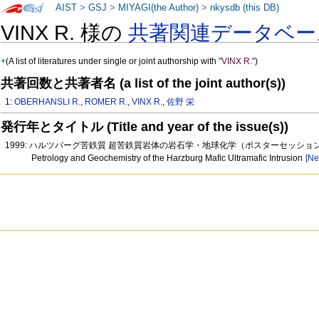
AIST
>
GSJ
>
MIYAGI(the Author)
>
nkysdb (this DB)
VINX R. 様の
共著関連データベー
+
(A list of literatures under single or joint authorship with
"VINX R."
)
共著回数と共著者名 (a list of the joint author(s))
1:
OBERHANSLI R.
,
ROMER R.
,
VINX R.
,
佐野 栄
発行年とタイトル (Title and year of the issue(s))
1999: ハルツバーグ苦鉄質 超苦鉄質岩体の岩石学・地球化学（ポスターセッショ
Petrology and Geochemistry of the Harzburg Mafic Ultramafic Intrusion
[Ne