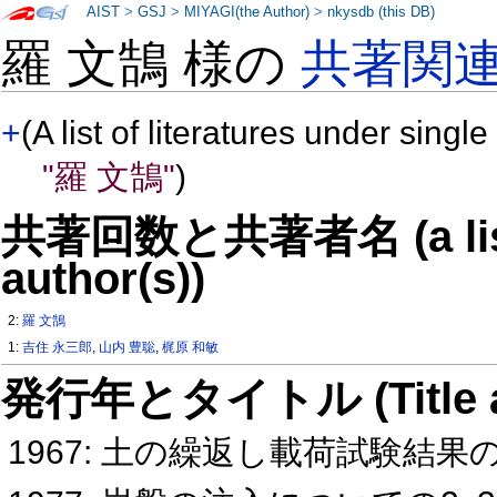
AIST
>
GSJ
>
MIYAGI(the Author)
>
nkysdb (this DB)
羅 文鵠 様の
共著関
+
(A list of literatures under single
"羅 文鵠"
)
共著回数と共著者名 (a list o
author(s))
2:
羅 文鵠
1:
吉住 永三郎
,
山内 豊聡
,
梶原 和敏
発行年とタイトル (Title and 
1967: 土の繰返し載荷試験結