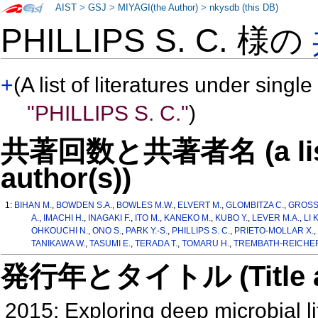
AIST
>
GSJ
>
MIYAGI(the Author)
>
nkysdb (this DB)
PHILLIPS S. C. 様の
+
(A list of literatures under single
"PHILLIPS S. C."
)
共著回数と共著者名 (a list o
author(s))
1:
BIHAN M.
,
BOWDEN S.A.
,
BOWLES M.W.
,
ELVERT M.
,
GLOMBITZA C.
,
GROSS
A.
,
IMACHI H.
,
INAGAKI F.
,
ITO M.
,
KANEKO M.
,
KUBO Y.
,
LEVER M.A.
,
LI K
OHKOUCHI N.
,
ONO S.
,
PARK Y.-S.
,
PHILLIPS S. C.
,
PRIETO-MOLLAR X.
,
TANIKAWA W.
,
TASUMI E.
,
TERADA T.
,
TOMARU H.
,
TREMBATH-REICHER
発行年とタイトル (Title and 
2015: Exploring deep microbial l